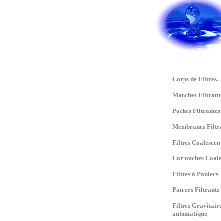
Boll Filter, BOLL AND
KIRCH, Filtres
Industriels,
®
•
CAMFIL
:
Filtration
de l'air, Traitement de
l'air,Ventilation, Centrale
de Traitement d'air,
Corps de Filtres.
Filtres plissés-plans-
poches,absolu, Filtres
Manches Filtrant
OPACIMÉTRIQUES,
Filtres
Poches Filtrantes
GRAVIMÉTRIQUES,
Filtres HEPA, Filtres
Membranes Filtr
ULPA, Filtres pour le
Filtres Coalescen
Traitement des
Odeurs....
Cartouches Coale
®
•
CIMTEK
:
Filtres
Filtres à Paniers
Gasoil, Filtres à Huile,
Cartouches Filtrantes
Paniers Filtrants
CIMTEK.
Filtres Gravitair
®
•
CINTROPUR
:
automatique
Distributeur Officiel