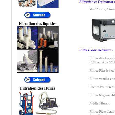
Filtration et Traitement d
Temporaires, Filtres à
Décolmatage
Ventilation, Clim
automatique, Filtration
Process, Filtres
automatiques, FILTRES
Filtration des liquides
PNEUMATIQUES....
®
•
AIR SENTRY
:
RENIFLARD
DESSICATEUR,
Filtres Gravimétriques .
RENIFLARD
HYGROSCOPIQUE,
Filtres dits Gross
FILTRE
(Efficacité de G2 
HYDRAULIQUE
DESSICATEUR
Filtres Plissés Jet
D'AIR, FILTRES AU
SILICAGEL, FILTRES
Filtres ventilo-co
D'AÉRATION DE
Poches Pour Préfil
RÉSERVOIR
Filtration des Huiles
HYDRAULIQUE,
Filtres Régénérab
FILTRE D'ÉVENT.
®
•
ALFA LAVAL
:
Média Filtrant
Centrifugeuses MAB
Filtres Plans Jeta