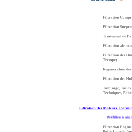
Carburant Diesel, Filtres
et éléments Filtrants
pour le Carburant,
Filtration Compr
Recyclage du Gazole,
Malaxage du gasoil
Filtration Surpre
•
DCE,
Traitement de l'
®
DALAMATIC
:
Filtration air sou
Solutions pour le
Dépoussiérage :
Filtration des Hu
Manches Filtrantes,
Trempe)
Cartouches de
Dépoussiérages,
Régénération des
Dépoussiéreurs à
Manches,
Filtration des Hu
Dépoussiéreurs à
Tamisage, Toiles 
Cartouches...
Techniques, Fabr
®
•
DELTECH
:
Traitement de l'air
Filtration Des Moteurs Thermiq
Comprimé, Filtres et
Éléments Filtrants, Air
Préfiltre à air, Filtre à ai
Comprimé
Filtration Engins
Poids Lourds, Agri