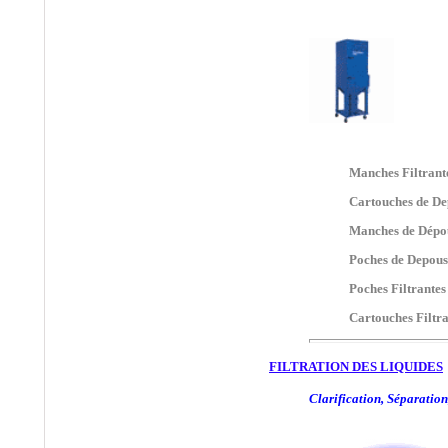
Filtres ATLAS FILTRI,
Filtration de l'eau, Corps
de Filtres, Filtre
Plastique, Cartouches
Filtrantes, Fjltre à eau
®
•
BALSTON
:
Filtres
et éléments Filtrants Air
Comprimé, Traitement
Manches Filtrant
de l'air Comprimé,
Cartouches
Cartouches de De
Coalescentes.
Manches de Dépo
®
•
BERNOULLI
:
Poches de Depous
Filtre autonettoyant par
Poches Filtrantes
rétro rinçage, Filtration
de l'eau de mer.
Cartouches Filtra
®
•
BEA FILTRI
:
FILTRATION DES LIQUIDES
Traitement de l'air
Comprimé, Cartouches
Clarification, Séparation
Filtrantes Liquides
®
•
BOLL&KIRSCH
: