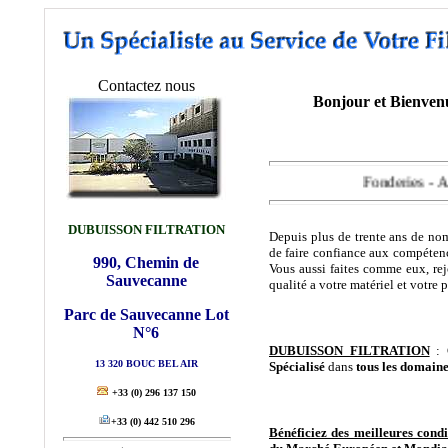
Contactez nous
Bonjour et Bienven
Fonderies - Aciéries - M
DUBUISSON FILTRATION
Depuis plus de trente ans de nom
de faire confiance aux compétenc
990, Chemin de
Vous aussi faites comme eux, rej
Sauvecanne
qualité a votre matériel et votre 
Parc de Sauvecanne Lot
N°6
DUBUISSON FILTRATION
: 
13 320 BOUC BEL AIR
Spécialisé
dans
tous les domain
+33
(0) 296 137 150
+33
(0) 442 510 296
Bénéficiez des meilleures cond