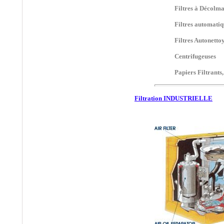
CINTROPUR France,
Filtres à Décolm
Filtration des Liquides,
Traitement de l'eau,
Filtres automati
Filtres et éléments
Filtres Autonetto
Filtrants Pour Liquide
avec préfiltration
Centrifugeuses
Centrifuge, Purification
de l'eau, Filtration Eau
Papiers Filtrants
de Forage....
®
•
CUNO
:
Filtration
Filtration INDUSTRIELLE
des Liquides,
Cartouches Filtrantes
pour la Filtration de
Liquide
®
•
CJC
:
Traitement du
Carburant, Filtres à Gas-
Oil
®
•
DAHL
:
Distributeur
Exclusif DAHL France,
Traitement du Gasoil,
Séparation de l'Eau du