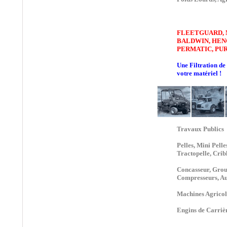
®
•
DESCASE
:
RENIFLARD
HYGROSCOPIQUE,
Solutions aux problèmes
FLEETGUARD, 
de Condensations dans
BALDWIN, HEN
réservoir Huiles
PERMATIC, PURF
Hydrauliques,
Une Filtration de
RENIFLARD
votre matériel !
DESSICATEUR
D'AIR, FILTRE
SILICAGEL, FILTRES
D'AÉRATION DE
RESERVOIR
HYDRAULIQUE,
Travaux Publics
FILTRE D'ÉVENT
Pelles, Mini Pell
•
DOMNICK
Tractopelle, Crib
®
HUNTER
:
FILTRE
DOMNICK HUNTER
Concasseur, Grou
Compresseurs, Autr
OIL-X PLUS
ÉVOLUTION pour le
Machines Agricol
Traitement du réseau
d'air Comprimé, Filtres
Engins de Carriè
et éléments Filtrants Air
Comprimés