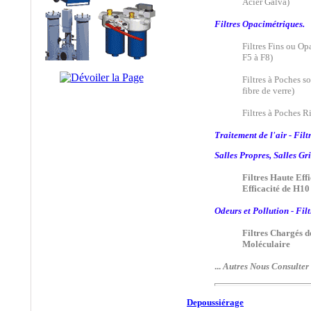
Acier Galva)
®
•
ALTAIR
:
Cartouches de
Filtres Opacimétriques.
Dépoussiérage
Filtres Fins ou Op
®
F5 à F8)
•
AMETEK
:
Filtres
et Cartouches Pour
Filtres à Poches 
Liquides
fibre de verre)
®
•
ANDREAE
:
Filtres à Poches R
Filtration Cabine de
Traitement de l'air - Filt
Peinture, Filtres Carton
Pour Brouillard de
Salles Propres, Salles Gr
Peinture
Filtres Haute Effi
®
Efficacité de H10
•
APIC
:
Filtration des
Liquides, Filtration de
Odeurs et Pollution - Fil
l'eau
Filtres Chargés d
®
•
ARGO
:
Filtres et
Moléculaire
éléments Filtrants
...
Autres Nous Consulter
Hydraulique, Filtration
Hydraulique
Depoussiérage
®
•
ATLAS FILTRI
: