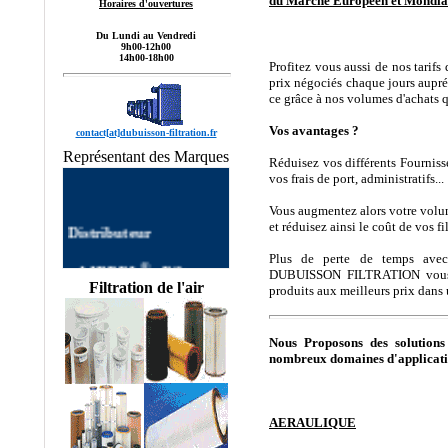
du Marché Européen et Mondial 
Horaires d'ouvertures
Du Lundi au Vendredi
9h00-12h00
14h00-18h00
Profitez vous aussi de nos tarifs
prix négociés chaque jours auprés
ce grâce à nos volumes d'achats 
Vos avantages ?
contact[at]dubuisson-filtration.fr
Représentant des Marques
Réduisez vos différents Fournisse
vos frais de port, administratifs...
Vous augmentez alors votre volum
Distributeur
et réduisez ainsi le coût de vos fil
®
Plus de perte de temps avec
•
AIRPEL
:
Filtre
DUBUISSON FILTRATION vous av
AIRPEL
Filtres
Filtration de l'air
produits aux meilleurs prix dans
autonettoyants
Industriels,Single Filter,
Dual Filter, DUPLEX
Nous Proposons des solution
FILTER, Filtre à Panier
nombreux domaines d'applicat
AIRPEL,Filtres
Simplex, Filtres Duplex
AIRPEL, Filtre Double
commutable, Filtres
AERAULIQUE
Multipaniers, Filtres