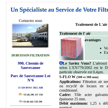
Contactez nous
Traitement de L'air
Traitement de l' air
avantages
Ve
Ex
DUBUISSON FILTRATION
990, Chemin de
Le Saviez Vous?
L'aérosol u
Sauvecanne
selon L'EN779/2002 est le DEH
particule observée est 0,4µm.
Parc de Sauvecanne Lot
S-FLO W
(500 et 380 mm)
N°6
Applications:
Filtration air ne
ou recyclé de locaux en a
13 320 BOUC BEL AIR
conditionné.
Cadre:
Tôle acier galvanis
+33
(0) 296 137 150
épaisseur 25 mm.
+33
(0) 442 510 296
Débit maximum:
1,25 x déb
nominal.