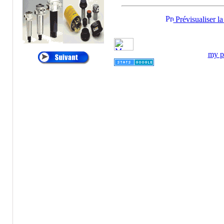
®
•
ALTAIR
:
Cartouches de
Prévisualiser la
Dépoussiérage
®
•
AMETEK
:
Filtres
et Cartouches Pour
my pr
Liquides
®
•
ANDREAE
:
Filtration Cabine de
Peinture, Filtres Carton
Pour Brouillard de
Peinture
®
•
APIC
:
Filtration des
Liquides, Filtration de
l'eau
®
•
ARGO
:
Filtres et
éléments Filtrants
Hydraulique, Filtration
Hydraulique
®
•
ATLAS FILTRI
: