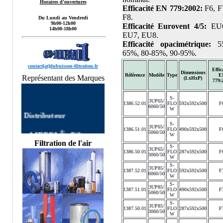
Horaires d'ouvertures
Efficacité EN 779:2002:
F6, F
F8.
Du Lundi au Vendredi
9h00-12h00
Efficacité Eurovent 4/5:
EU6
14h00-18h00
EU7, EU8.
Efficacité opacimétrique:
55
65%, 80-85%, 90-95%.
contact[at]dubuisson-filtration.fr
Effic
Dimensions
Référence
Modèle
Type
E
Représentant des Marques
(LxHxP)
779:
S-
3UP65/
1386.52.01
FLO
592x592x500
F
6060/50
Distributeur
W
S-
®
3UP65/
•
AIRPEL
:
Filtre
1386.51.01
FLO
490x592x500
F
5060/50
W
AIRPEL
Filtres
Filtration de l'air
S-
autonettoyants
3UP65/
1386.50.01
FLO
287x592x500
F
3060/50
Industriels,Single Filter,
W
Dual Filter, DUPLEX
S-
3UP85/
1387.52.01
FLO
592x592x500
F
FILTER, Filtre à Panier
6060/50
W
AIRPEL,Filtres
S-
3UP85/
1387.51.01
FLO
490x592x500
F
Simplex, Filtres Duplex
5060/50
W
AIRPEL, Filtre Double
S-
3UP85/
1387.50.01
FLO
287x592x500
F
commutable, Filtres
3060/50
W
Multipaniers, Filtres