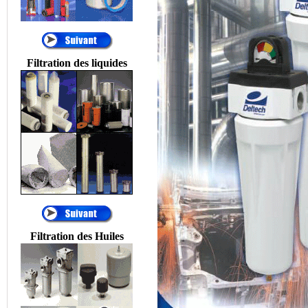
Temporaires, Filtres à
Décolmatage
automatique, Filtration
Process, Filtres
automatiques, FILTRES
Filtration des liquides
PNEUMATIQUES....
®
•
AIR SENTRY
:
RENIFLARD
DESSICATEUR,
RENIFLARD
HYGROSCOPIQUE,
FILTRE
HYDRAULIQUE
DESSICATEUR
D'AIR, FILTRES AU
SILICAGEL, FILTRES
D'AÉRATION DE
RÉSERVOIR
Filtration des Huiles
HYDRAULIQUE,
FILTRE D'ÉVENT.
®
•
ALFA LAVAL
:
Centrifugeuses MAB