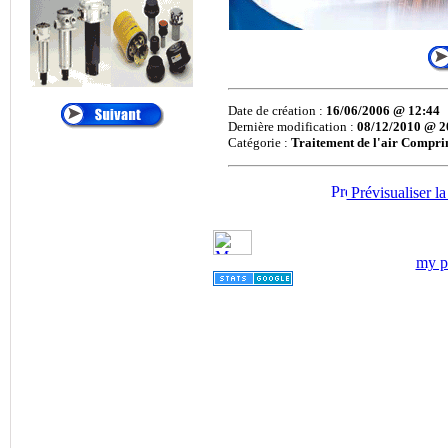
®
•
ALTAIR
:
Cartouches de
Dépoussiérage
®
•
AMETEK
:
Filtres
et Cartouches Pour
Date de création :
16/06/2006 @ 12:44
Liquides
Dernière modification :
08/12/2010 @ 2
Catégorie :
Traitement de l'air Compr
®
•
ANDREAE
:
Filtration Cabine de
Prévisualiser la
Peinture, Filtres Carton
Pour Brouillard de
Peinture
my pr
®
•
APIC
:
Filtration des
Liquides, Filtration de
l'eau
®
•
ARGO
:
Filtres et
éléments Filtrants
Hydraulique, Filtration
Hydraulique
®
•
ATLAS FILTRI
: