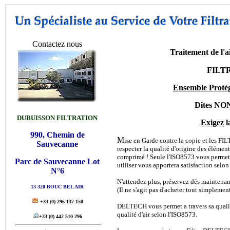
Contactez nous
Traitement de l
FILT
Ensemble Prot
Dites NON
DUBUISSON FILTRATION
Exigez
l
990, Chemin de
M
ise en Garde contre la copie et les 
Sauvecanne
respecter la qualité d'origine des éléments
comprimé ! Seule l'ISO8573 vous permet d
Parc de Sauvecanne Lot
utiliser vous apportera satisfaction selo
N°6
N'attendez plus, préservez dés maintenant
13 320 BOUC BEL AIR
(Il ne s'agit pas d'acheter tout simplemen
+33
(0) 296 137 150
DELTECH vous permet a travers sa qualité
qualité d'air selon l'ISO8573.
+33
(0) 442 510 296