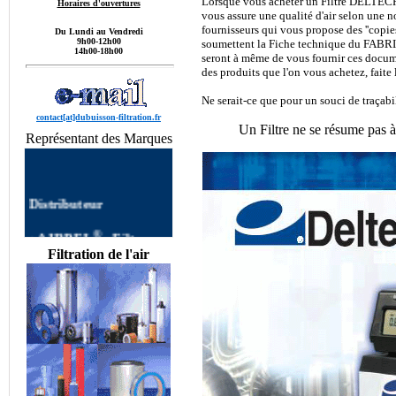
Lorsque vous acheter un Filtre DELTECH,
Horaires d'ouvertures
vous assure une qualité d'air selon une 
fournisseurs qui vous propose des ''copie
Du Lundi au Vendredi
9h00-12h00
soumettent la Fiche technique du FABRI
14h00-18h00
seront à même de vous fournir ces documen
des produits que l'on vous achetez, faite 
Ne serait-ce que pour un souci de traçabil
contact[at]dubuisson-filtration.fr
Un Filtre ne se résume pas à
Représentant des Marques
Distributeur
®
•
AIRPEL
:
Filtre
AIRPEL
Filtres
Filtration de l'air
autonettoyants
Industriels,Single Filter,
Dual Filter, DUPLEX
FILTER, Filtre à Panier
AIRPEL,Filtres
Simplex, Filtres Duplex
AIRPEL, Filtre Double
commutable, Filtres
Multipaniers, Filtres