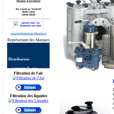
Horaires d'ouvertures
Du Lundi au Vendredi
9h00-12h00
14h00-18h00
contact[at]dubuisson-filtration.fr
Représentant des Marques
Distributeur
®
•
AIRPEL
:
Filtre
AIRPEL
Filtres
Filtration de l'air
autonettoyants
Industriels,Single Filter,
Dual Filter, DUPLEX
FILTER, Filtre à Panier
AIRPEL,Filtres
Filtration des liquides
Simplex, Filtres Duplex
AIRPEL, Filtre Double
commutable, Filtres
Multipaniers, Filtres