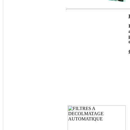
Filtres ATLAS FILTRI,
Filtration de l'eau, Corps
de Filtres, Filtre
Plastique, Cartouches
Filtrantes, Fjltre à eau
®
•
BALSTON
:
Filtres
et éléments Filtrants Air
Comprimé, Traitement
de l'air Comprimé,
Cartouches
Coalescentes.
®
•
BERNOULLI
:
Filtre autonettoyant par
rétro rinçage, Filtration
de l'eau de mer.
®
•
BEA FILTRI
:
Traitement de l'air
Comprimé, Cartouches
Filtrantes Liquides
®
•
BOLL&KIRSCH
: