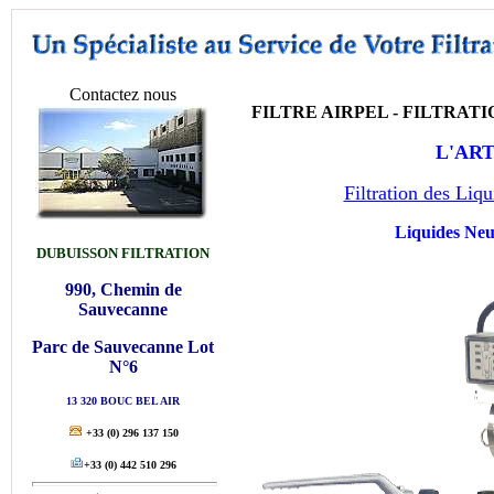
Contactez nous
FILTRE AIRPEL - FILTRATI
L'ART
Filtration des Liqu
Liquides Neut
DUBUISSON FILTRATION
990, Chemin de
Sauvecanne
Parc de Sauvecanne Lot
N°6
13 320 BOUC BEL AIR
+33
(0) 296 137 150
+33
(0) 442 510 296