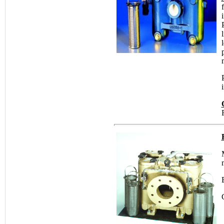
®
•
ALTAIR
:
Cartouches de
Dépoussiérage
®
•
AMETEK
:
Filtres
et Cartouches Pour
Liquides
®
•
ANDREAE
:
Filtration Cabine de
Peinture, Filtres Carton
Pour Brouillard de
Peinture
®
•
APIC
:
Filtration des
Liquides, Filtration de
l'eau
®
•
ARGO
:
Filtres et
éléments Filtrants
Hydraulique, Filtration
Hydraulique
®
•
ATLAS FILTRI
: