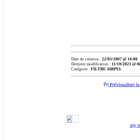
CINTROPUR France,
Filtration des Liquides,
Traitement de l'eau,
Filtres et éléments
Filtrants Pour Liquide
avec préfiltration
Centrifuge, Purification
de l'eau, Filtration Eau
de Forage....
Date de création :
22/03/2007 @ 16:00
®
•
CUNO
:
Filtration
Dernière modification :
11/10/2023 @ 0
des Liquides,
Catégorie :
FILTRE AIRPEL
Cartouches Filtrantes
pour la Filtration de
Prévisualiser la
Liquide
®
•
CJC
:
Traitement du
Carburant, Filtres à Gas-
Oil
®
•
DAHL
:
Distributeur
my pr
Exclusif DAHL France,
Traitement du Gasoil,
Séparation de l'Eau du